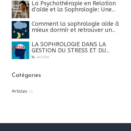
La Psychothérapie en Relation
d'aide et la Sophrologie: Une
nouvelle approche holistique
plus puissante pour apaiser
Comment la sophrologie aide à
vos souffrances.
mieux dormir et retrouver un
sommeil de qualité?
LA SOPHROLOGIE DANS LA
GESTION DU STRESS ET DU
BURN OUT
Articles
Catégories
Articles
(3)